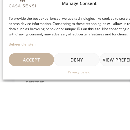
Manage Consent
To provide the best experiences, we use technologies like cookies to store 
access device information. Consenting to these technologies will allow us t
data such as browsing behavior or unique IDs on this site. Not consenting o
withdrawing consent, may adversely affect certain features and functions.
Beheer diensten
ACCEPT
DENY
VIEW PREF
Het appartement
Privacy beleid
Het gastenverblijf is perfect ingericht voor 2
personen.
Gasten:
10
Bekijken:
tuin, cypressen, olijfgaard
Type Bed:
(2x) 90 x 200cm – gekoppeld of
gescheiden
Faciliteiten:
air-conditioning
,