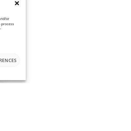
and/or
o process
r
ERENCES